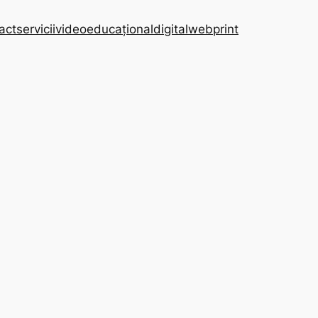
act
servicii
video
educaţional
digital
web
print