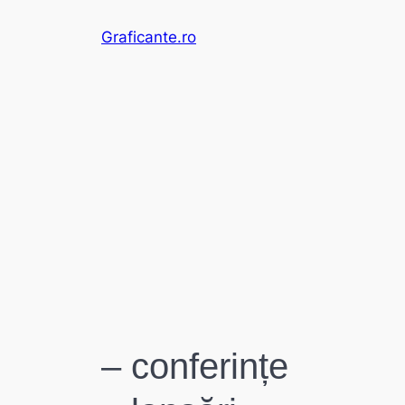
Sari
Graficante.ro
la
conținut
– conferințe