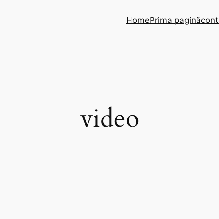
Home
Prima pagină
cont
video