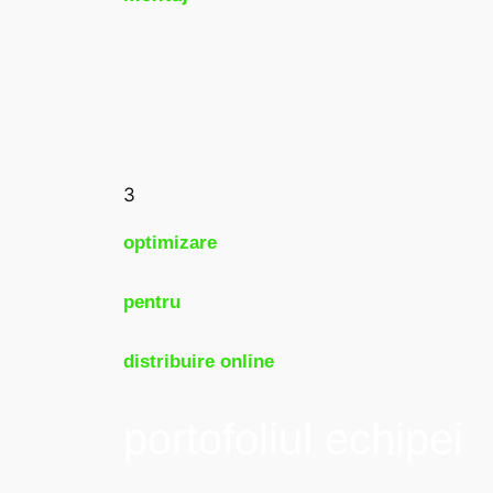
3
optimizare
pentru
distribuire online
portofoliul echipei