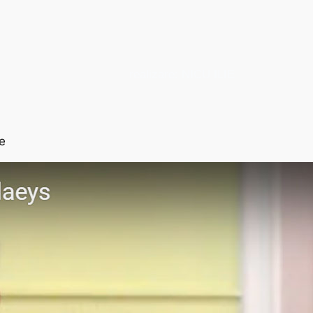
realizare: NICU ILIE
e