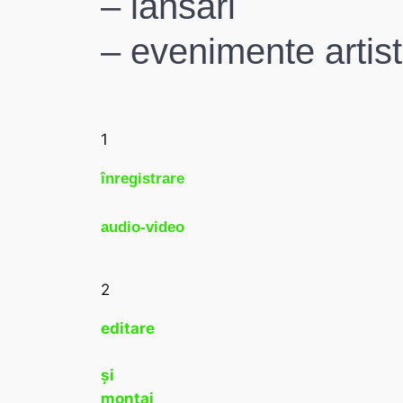
– lansări
– evenimente artist
1
înregistrare
audio-video
2
editare
și
montaj